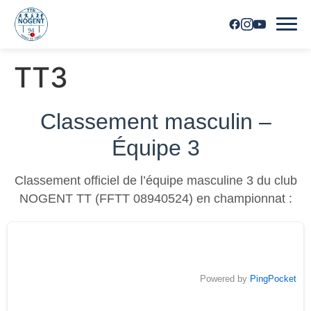
TT3
Accueil
Horaires
Classement masculin –
Équipe 3
Inscriptions
Classement officiel de l’équipe masculine 3 du club
Nous contacter
NOGENT TT (FFTT 08940524) en championnat :
Les joueurs
Les équipes
Powered by
PingPocket
Vie du club