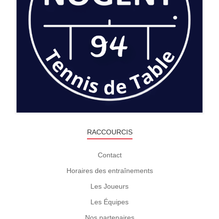
RACCOURCIS
Contact
Horaires des entraînements
Les Joueurs
Les Équipes
Nos partenaires