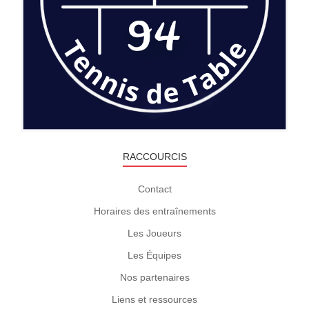
Photos
RACCOURCIS
Contact
Horaires des entraînements
Les Joueurs
Les Équipes
Nos partenaires
Liens et ressources