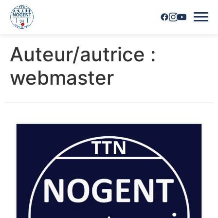
Auteur/autrice :
Accueil
webmaster
Horaires
Inscriptions
Nous contacter
Les joueurs
Les équipes
Vie du club