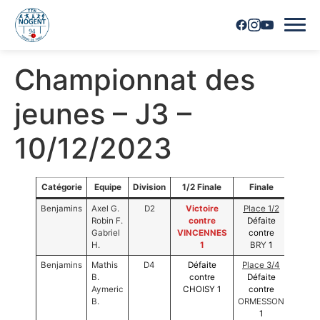
Championnat des
Accueil
jeunes – J3 –
Horaires
10/12/2023
Inscriptions
Nous contacter
Catégorie
Equipe
Division
1/2 Finale
Finale
Résul
Benjamins
Axel G.
D2
Victoire
Place 1/2
2ème
Robin F.
contre
Défaite
Mainti
Les joueurs
Gabriel
VINCENNES
contre
H.
1
BRY
1
Les équipes
Benjamins
Mathis
D4
Défaite
Place 3/
4
4ème
B.
contre
Défaite
Desce
Aymeric
CHOISY 1
contre
Vie du club
B.
ORMESSON
1