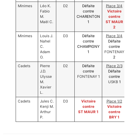
Photos
Minimes
Léo K.
D2
Défaite
Place 3/
4
3ème
Fabio
contre
Victoire
Mainti
M.
CHARENTON
contre
Maël C.
1
ST MAUR
2
Minimes
Louis J.
D3
Défaite
Place 3/
4
4ème
Nahel
contre
Défaite
Desce
C.
CHAMPIGNY
contre
Adam
1
FONTENAY
O.
2
Cadets
Pierre
D2
Défaite
Place 2/
3
3ème
J.D.
contre
Défaite
Mainti
Ulysse
FONTENAY 1
contre
M.
USKB
1
Xavier
L.
Cadets
Jules C.
D3
Victoire
Place 1/
2
1er
Kenji M.
contre
Victoire
Monté
Arthur
ST MAUR 1
contre
P.
BRY 1