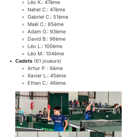
Léo K.: 47ème
Nahel C.: 47ème
Gabriel C.: 51ème
Maël C.: 85ème
Adam O.: 93ème
David B.: 96ème
Léo L.: 100ème
Léo M.: 104ème
Cadets
(61 joueurs)
Arhur P. : 6ème
Xavier L.: 45ème
Ethan C.: 46ème