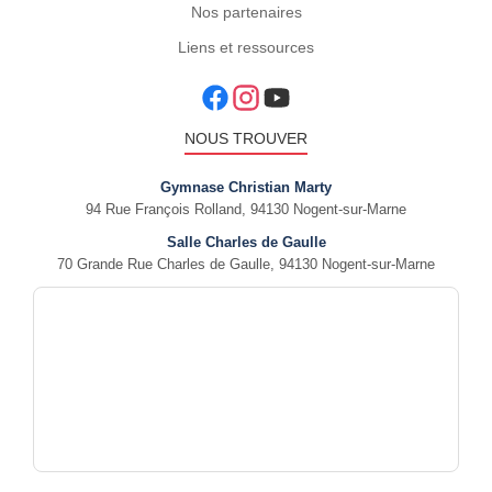
Nos partenaires
Liens et ressources
NOUS TROUVER
Gymnase Christian Marty
94 Rue François Rolland, 94130 Nogent-sur-Marne
Salle Charles de Gaulle
70 Grande Rue Charles de Gaulle, 94130 Nogent-sur-Marne