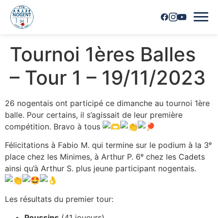
Tournoi 1ères Balles
Accueil
– Tour 1 – 19/11/2023
Horaires
26 nogentais ont participé ce dimanche au tournoi 1ère
Inscriptions
balle. Pour certains, il s’agissait de leur première
compétition. Bravo à tous
Nous contacter
Félicitations à Fabio M. qui termine sur le podium à la 3ᵉ
Les joueurs
place chez les Minimes, à Arthur P. 6ᵉ chez les Cadets
ainsi qu’à Arthur S. plus jeune participant nogentais.
Les équipes
Les résultats du premier tour:
Vie du club
Poussins
(41 joueurs)