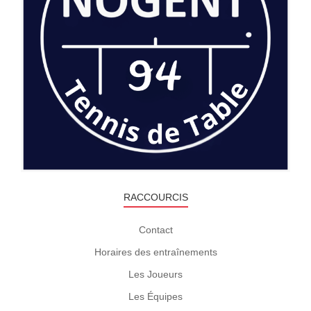
RACCOURCIS
Contact
Horaires des entraînements
Les Joueurs
Les Équipes