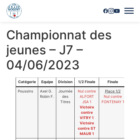
Championnat des
Accueil
jeunes – J7 –
Horaires
04/06/2023
Inscriptions
Nous contacter
Catégorie
Equipe
Division
1/2 Finale
Finale
Résult
Poussins
Axel G.
Journée
Nul contre
Place 1/2
2ème
Robin F.
des
ALFORT
Nul contre
la
Les joueurs
Titres
JSA 1
FONTENAY 1
journé
Victoire
des
Les équipes
contre
titres
VITRY 1
Victoire
Vie du club
contre ST
MAUR 1