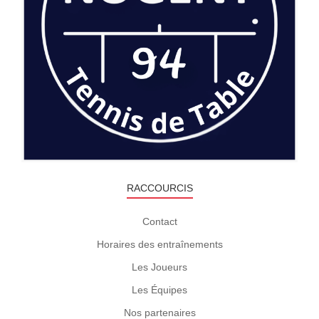
RACCOURCIS
Contact
Horaires des entraînements
Les Joueurs
Les Équipes
Nos partenaires