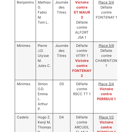
Benjamins
Mathias
Journée
Victoire
Place 3/4
4ème
Photos
G.
des
contre
Défaite
de la
Fabio
Titres
ST MAUR
contre
journé
M.
3
FONTENAY 1
des
Tom L.
Défaite
titres
contre
ALFORT
JSA 1
Minimes
Pierre
Journée
Défaite
Place 5
/6
6ème
J.D.
des
contre
Défaite
de la
Ulysse
Titres
VITRY 1
contre
journé
M.
Victoire
CHARENTON
des
Jules C.
contre
1
titres
FONTENAY
2
Minimes
Simon
D5
Défaite
Place 3/4
3ème
O.D.
contre
Victoire
Mainti
Emma
RSCC TT 1
contre
L.
PERREUX 1
Arthur
P.
Cadets
Hugo Z.
D4
Défaite
Place 1/2
1er
Kenji M.
contre
Victoire
Monté
Thomas
ARCUEIL
contre