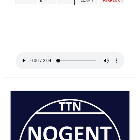
B.
ELAN 1
PERREUX 1