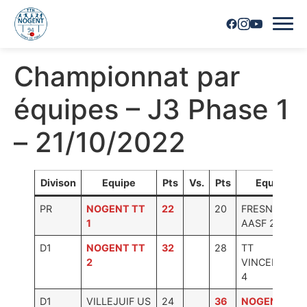
Championnat par
Accueil
équipes – J3 Phase 1
Horaires
– 21/10/2022
Inscriptions
Nous contacter
Divison
Equipe
Pts
Vs.
Pts
Equipe
PR
NOGENT TT
22
20
FRESNES
Les joueurs
1
AASF 2
Les équipes
D1
NOGENT TT
32
28
TT
2
VINCENNOIS
4
Vie du club
D1
VILLEJUIF US
24
36
NOGENT TT