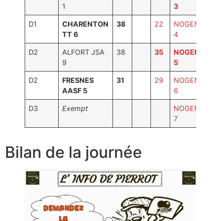
Photos
1
3
D1
CHARENTON
38
22
NOGENT TT
TT 6
4
D2
ALFORT JSA
38
35
NOGENT TT
9
5
D2
FRESNES
31
29
NOGENT TT
AASF 5
6
D3
Exempt
NOGENT TT
7
Bilan de la journée