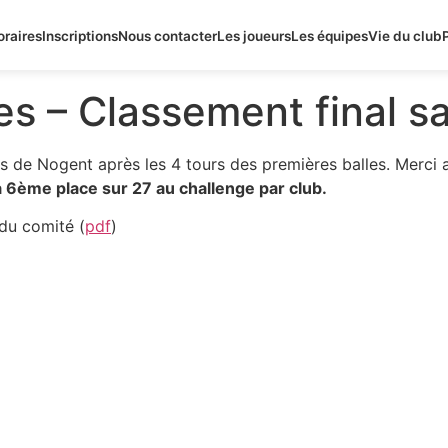
oraires
Inscriptions
Nous contacter
Les joueurs
Les équipes
Vie du club
les – Classement final 
nes de Nogent après les 4 tours des premières balles. Merci 
la 6ème place sur 27 au challenge par club.
 du comité (
pdf
)