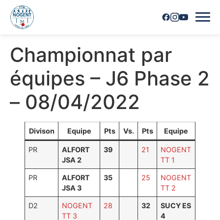
Championnat par
Accueil
équipes – J6 Phase 2
Horaires
– 08/04/2022
Inscriptions
Nous contacter
Divison
Equipe
Pts
Vs.
Pts
Equipe
PR
ALFORT
39
21
NOGENT
Les joueurs
JSA 2
TT 1
Les équipes
PR
ALFORT
35
25
NOGENT
JSA 3
TT 2
Vie du club
D2
NOGENT
28
32
SUCY ES
TT 3
4