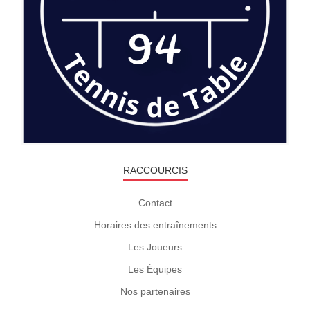
RACCOURCIS
Contact
Horaires des entraînements
Les Joueurs
Les Équipes
Nos partenaires