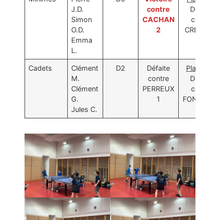
Photos
J.D.
contre
Défaite
Simon
CACHAN
contre
O.D.
2
CRETEIL 1
Emma
L.
Cadets
Clément
D2
Défaite
Place 3/4
M.
contre
Défaite
Clément
PERREUX
contre
G.
1
FONTENA
Jules C.
1