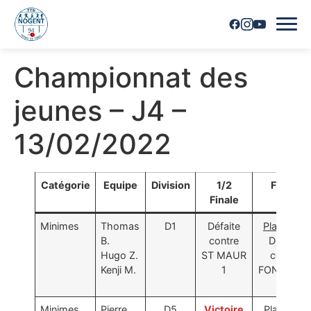
Championnat des
Accueil
jeunes – J4 –
Horaires
13/02/2022
Inscriptions
Nous contacter
Catégorie
Equipe
Division
1/2
Finale
Finale
Les joueurs
Minimes
Thomas
D1
Défaite
Place 3/4
B.
contre
Défaite
Les équipes
Hugo Z.
ST MAUR
contre
Kenji M.
1
FONTENA
Vie du club
1
Minimes
Pierre
D5
Victoire
Place 1/2