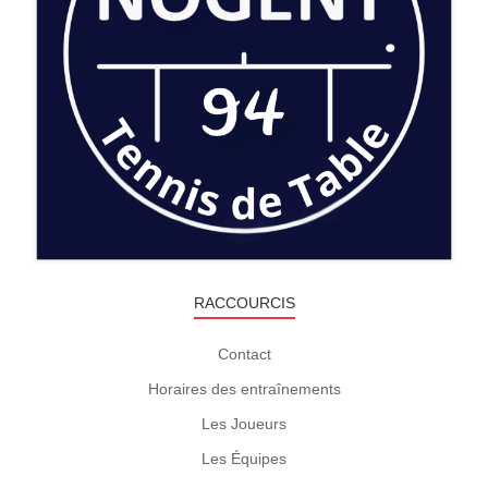
RACCOURCIS
Contact
Horaires des entraînements
Les Joueurs
Les Équipes