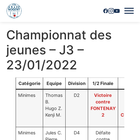
Championnat des
Accueil
jeunes – J3 –
Horaires
23/01/2022
Inscriptions
Nous contacter
Catégorie
Equipe
Division
1/2 Finale
Final
Minimes
Thomas
D2
Victoire
Place 
Les joueurs
B.
contre
Victoi
Hugo Z.
FONTENAY
cont
Les équipes
Kenji M.
2
CHARE
1
Vie du club
Minimes
Jules C.
D4
Défaite
Place 
Pierre
contre
Défai