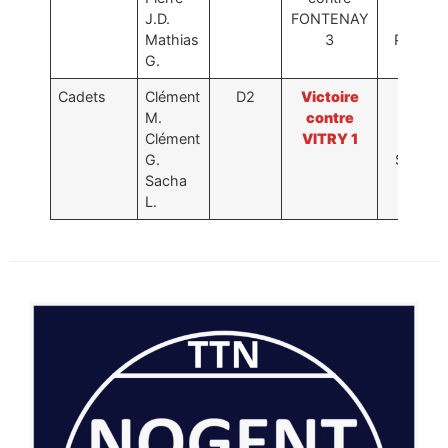
Photos
J.D.
FONTENAY
contr
Mathias
3
PERREU
G.
Cadets
Clément
D2
Victoire
Place 
M.
contre
Défai
Clément
VITRY 1
contr
G.
ST MAU
Sacha
L.