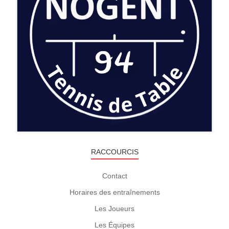
RACCOURCIS
Contact
Horaires des entraînements
Les Joueurs
Les Équipes