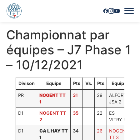
Championnat par
Accueil
équipes – J7 Phase 1
Horaires
– 10/12/2021
Inscriptions
Nous contacter
Divison
Equipe
Pts
Vs.
Pts
Equipe
PR
NOGENT TT
31
29
ALFORT
Les joueurs
1
JSA 2
Les équipes
D1
NOGENT TT
35
22
ES
2
VITRY 5
Vie du club
D1
CA L’HAY TT
34
26
NOGENT
1
TT 3