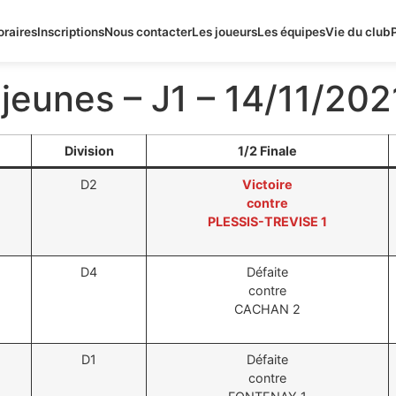
oraires
Inscriptions
Nous contacter
Les joueurs
Les équipes
Vie du club
eunes – J1 – 14/11/202
Division
1/2 Finale
D2
Victoire
contre
PLESSIS-TREVISE 1
D4
Défaite
contre
CACHAN 2
D1
Défaite
contre