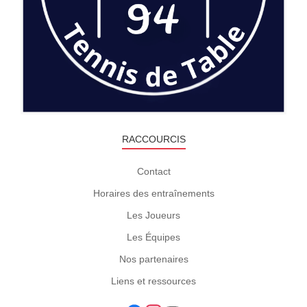
RACCOURCIS
Contact
Horaires des entraînements
Les Joueurs
Les Équipes
Nos partenaires
Liens et ressources