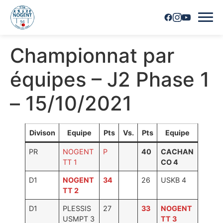
Championnat par
Accueil
équipes – J2 Phase 1
Horaires
– 15/10/2021
Inscriptions
Nous contacter
Divison
Equipe
Pts
Vs.
Pts
Equipe
PR
NOGENT
P
40
CACHAN
Les joueurs
TT 1
CO 4
Les équipes
D1
NOGENT
34
26
USKB 4
TT 2
Vie du club
D1
PLESSIS
27
33
NOGENT
USMPT 3
TT 3