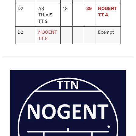
Photos
D2
AS
18
39
NOGENT
THIAIS
TT 4
TT 9
D2
NOGENT
Exempt
TT 5