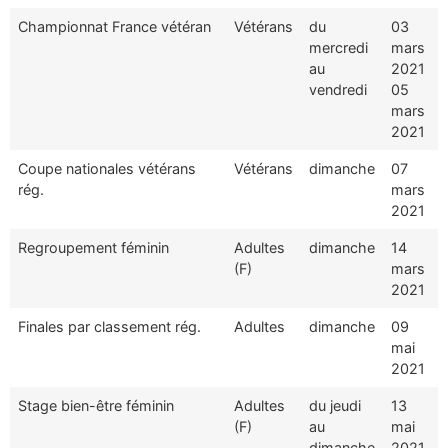
Championnat France vétéran
Vétérans
du
03
mercredi
mars
au
2021
vendredi
05
mars
2021
Coupe nationales vétérans
Vétérans
dimanche
07
rég.
mars
2021
Regroupement féminin
Adultes
dimanche
14
(F)
mars
2021
Finales par classement rég.
Adultes
dimanche
09
mai
2021
Stage bien-être féminin
Adultes
du jeudi
13
(F)
au
mai
dimanche
2021