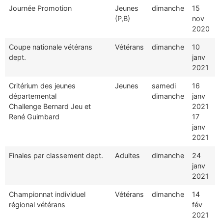
Journée Promotion
Jeunes
dimanche
15
(P,B)
nov
2020
Coupe nationale vétérans
Vétérans
dimanche
10
dept.
janv
2021
Critérium des jeunes
Jeunes
samedi
16
départemental
dimanche
janv
Challenge Bernard Jeu et
2021
René Guimbard
17
janv
2021
Finales par classement dept.
Adultes
dimanche
24
janv
2021
Championnat individuel
Vétérans
dimanche
14
régional vétérans
fév
2021