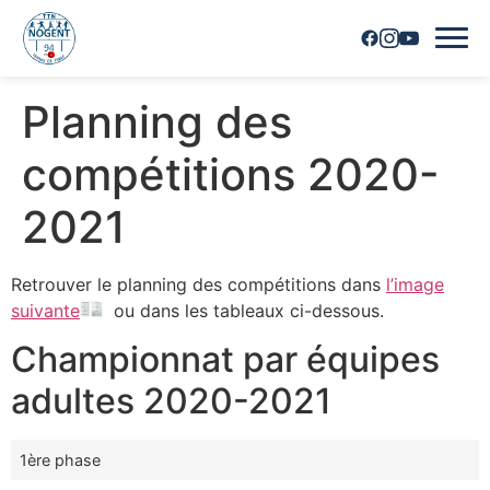
Planning des
Accueil
compétitions 2020-
Horaires
2021
Inscriptions
Retrouver le planning des compétitions dans
l’image
Nous contacter
suivante
ou dans les tableaux ci-dessous.
Les joueurs
Championnat par équipes
adultes 2020-2021
Les équipes
Vie du club
1ère phase