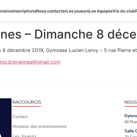
oraires
Inscriptions
Nous contacter
Les joueurs
Les équipes
Vie du club
nnes – Dimanche 8 déc
e 8 décembre 2019, Gymnase Lucien Leroy – 5 rue Pierre et
rnoi.brevannes@gmail.com
RACCOURCIS
NOUS
Gymna
Contact
94 Rue
Horaires des entraînements
Salle 
Les Joueurs