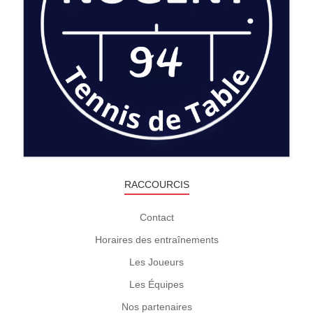
RACCOURCIS
Contact
Horaires des entraînements
Les Joueurs
Les Équipes
Nos partenaires