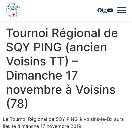
Tournoi Régional de
Accueil
SQY PING (ancien
Horaires
Voisins TT) –
Inscriptions
Dimanche 17
Nous contacter
novembre à Voisins
Les joueurs
(78)
Les équipes
Le Tournoi Régional de SQY PING à Voisins-le-Bx aura
Vie du club
lieu le dimanche 17 novembre 2019