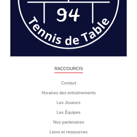
RACCOURCIS
Contact
Horaires des entraînements
Les Joueurs
Les Équipes
Nos partenaires
Liens et ressources