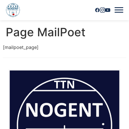
Page MailPoet
Accueil
[mailpoet_page]
Horaires
Inscriptions
Nous contacter
Les joueurs
Les équipes
Vie du club