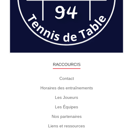
Photos
RACCOURCIS
Contact
Horaires des entraînements
Les Joueurs
Les Équipes
Nos partenaires
Liens et ressources